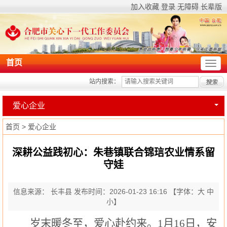
加入收藏
登录
无障碍
长辈版
首页
站内搜索：
爱心企业
首页
>
爱心企业
深耕公益践初心：朱巷镇联合锦琂农业情系留
守娃
信息来源： 长丰县
发布时间：2026-01-23 16:16
【字体：
大
中
小
】
岁末暖冬至，爱心赴约来。
1月16日，安