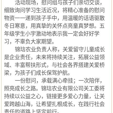
活动现场，慰问组与孩子们亲切交谈，
细致询问学习生活近况，将精心准备的慰问
物资一一递到孩子手中，用温暖的话语驱散
冬日寒意，用真挚的关怀点亮童真梦想。五
年级学生小宇激
动地
表示我一定会好好学
习，不辜负大家期望。
锦琂农业负责人称，关爱留守儿童成长
是企业责任，未来将持续关注，拓展公益领
域、丰富帮扶形式，与社会各界搭建关爱桥
梁，为孩子们成长保驾护航。
一份慰问，承载满心牵挂；一次陪伴，
照亮成长之路。锦琂农业有限公司关工委将
持续以公益之心，链接更多爱心力量，让关
爱跨越山海，让希望扎根成长，在践行社会
责任的道路上坚定前行。