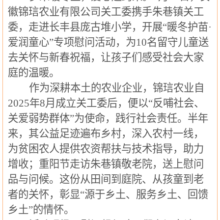
徽锦琂农业有限公司关工委携手朱巷镇关工
委，走进长丰县庞古堆小学，开展“暖冬护苗·
爱润童心”专项慰问活动，为10名留守儿童送
去关怀与新春祝福，让孩子们感受社会大家
庭的温暖。
作为深耕本土的农业企业，锦琂农业自
2025年8月成立关工委后，便以“反哺社会、
关爱弱势群体”为使命，践行社会责任。半年
来，其公益足迹遍布乡村，深入农村一线，
为贫困农人提供农资帮扶与技术指导，助力
增收；重阳节走访朱巷镇敬老院，送上慰问
品与问候。这份从田间到庭院、从孩童到老
者的关怀，彰显“源于乡土、服务乡土、回馈
乡土”的情怀。