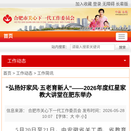
加入收藏
登录
无障碍
长辈版
首页
站内搜索：
工作动态
首页
>
工作动态
>
工作简讯
“弘扬好家风·五老育新人”——2026年度红星家
教大讲堂在肥东举办
信息来源： 合肥市关心下一代工作委员会
发布时间：2026-05-28
10:07
【字体：
大
中
小
】
5月20日至21日，由安徽省关工委、省教育