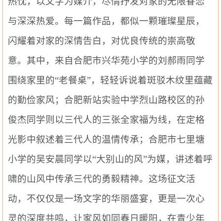
热忱，以文字为媒介，尽情抒发对家的无限眷恋
与深深热爱。每一篇作品，都似一颗璀璨星辰，
闪耀着对家的深情告白，对优良传统的崇高敬
意。其中，来自合肥市兴华苑小学的刘郝雨同学
围绕家里的
“老餐桌”，轻轻诉说着斑驳木纹里蕴藏
的勤俭家风；合肥新站实验中学烈山路校区的孙
俊杰同学则以三代人的三张全家福为线，在定格
光影中叙述着三代人的温情传承；合肥市七里塘
小学的吴安晨同学以“大别山的风”为媒，讲述着呼
啸的山风中传承三代的勇毅精神。这场征文活
动，不仅仅是一场文字的华丽盛宴，更是一次心
灵的深度共鸣，让家风如同春日暖阳，在青少年