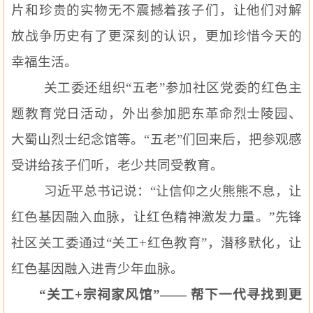
片和珍贵的实物无不震撼着孩子们，让他们对解
放战争历史有了更深刻的认识，更加珍惜今天的
幸福生活。
关工委还组织“五老”参加社区党委的红色主
题教育党日活动，外出参加肥东革命烈士陵园、
大蜀山烈士
纪念
馆等。“五老”们回来后，把参观感
受讲给孩子们听，老少共同受教育。
习
近平
总书记说：“让信仰之火熊熊不息，让
红色基因融入血脉，让红色精神激发力量。”先锋
社区关工委通过“关工
+
红色教育”，潜移默化，让
红色基因融入进青少年血脉。
“关工
+
宗祠家风馆”—— 帮下一代寻找到更