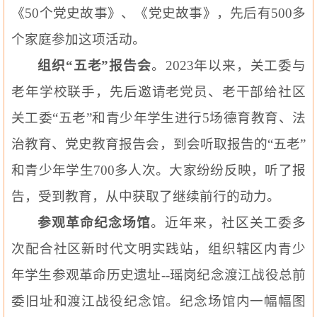
《
50
个党史故事》、《党史故事》，先后有
500
多
个家庭参加这项活动。
组织“五老”报告会
。
2023
年以来，关工委与
老年学校联手，先后邀请老党员、老干部给社区
关工委“五老”和青少年学生进行
5
场德育教育、法
治教育、
党史教育
报告会，到会听取报告的“五老”
和青少年学生
700
多人次。大家纷纷反映，听了报
告，受到教育，从中获取了继续前行的动力。
参观革命
纪念
场馆
。近年来，社区关工委多
次配合社区新时代文明实践站，组织辖区内青少
年学生参观革命历史遗址
--
瑶岗
纪念
渡江战役总前
委旧址和渡江战役
纪念
馆。
纪念
场馆内一幅幅图