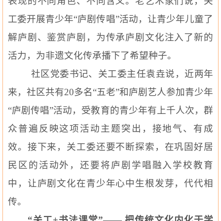
表现的不同角色、不同含义。老艺术家们说，关
工委开展青少年“庐剧传唱”活动，让青少年儿童了
解庐剧、鉴赏庐剧，为传承庐剧文化注入了新的
活力，为非遗文化传承播下了希望种子。
社区党委书记、关工委主任袁垚说，近两年
来，社区共有
20
多名“五老”和庐剧艺人参加青少年
“庐剧传唱”活动，受教育的青少年有上千人次，群
众普遍反映这项活动主题突出，接地气、有成
效。接下来，关工委还要不断探索，在巩固好居
民区的活动外，还要将庐剧学唱融入学校教育
中，让庐剧文化在青少年心中生根发芽，代代相
传。
“关工
+
书法课堂”——
把传统文化内化于学