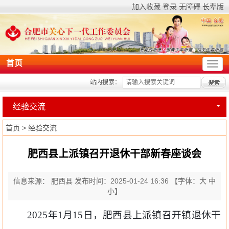
加入收藏
登录
无障碍
长辈版
首页
站内搜索：
经验交流
首页
>
经验交流
肥西县上派镇召开退休干部新春座谈会
信息来源： 肥西县
发布时间：2025-01-24 16:36
【字体：
大
中
小
】
2025
年
1
月
15
日，肥西县上派镇召开镇退休干