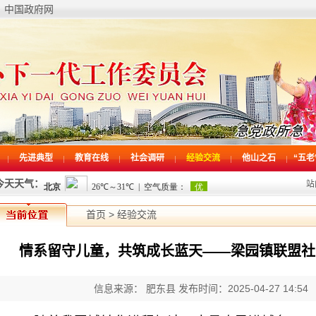
中国政府网
先进典型
教育在线
社会调研
经验交流
他山之石
“五老
今天天气：
站
首页
>
经验交流
情系留守儿童，共筑成长蓝天——梁园镇联盟社
信息来源： 肥东县
发布时间：2025-04-27 14:54