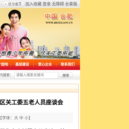
加入收藏
登录
无障碍
长辈版
”园地
基层建设
爱心企业
联系我们
内搜索：
区关工委五老人员座谈会
【字体：
大
中
小
】