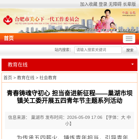
加入收藏
登录
无障碍
长辈版
首页
站内搜索：
教育在线
首页
>
教育在线
>
社会教育
青春铸魂守初心 担当奋进新征程——巢湖市坝
镇关工委开展五四青年节主题系列活动
信息来源： 巢湖市
发布时间：2026-05-09 17:06
【字体：
大
中
小
】
为传承五四薪火、锤炼青年担当，引导青年