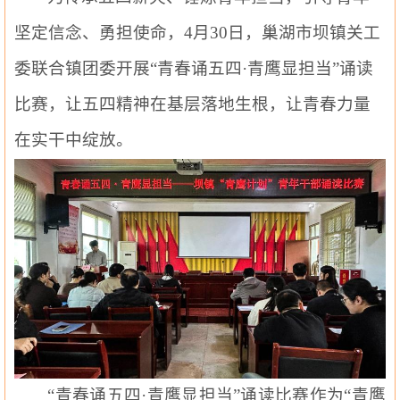
坚定信念、勇担使命，
4月30日
，
巢湖市
坝镇
关工
委联合镇团委
开展
“青春诵五四·青鹰显担当”诵读
比赛
，让五四精神在基层落地生根，让青春力量
在实干中绽放
。
“青春诵五四·青鹰显担当”诵读比赛作为“青鹰