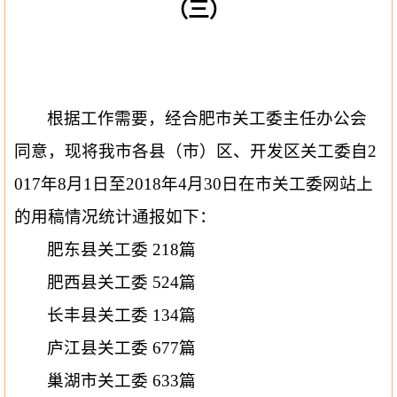
（三）
根据工作需要，经合肥市关工委主任办公会
同意，现将我市各县（市）区、开发区关工委自
2
017
年
8
月
1
日至
2018
年
4
月
30
日在市关工委网站上
的用稿情况统计通报如下：
肥东县关工委
218
篇
肥西县关工委
524
篇
长丰县关工委
134
篇
庐江县关工委
677
篇
巢湖市关工委
633
篇