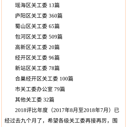
瑶海区关工委
13
篇
庐阳区关工委
360
篇
蜀山区关工委
65
篇
包河区关工委
509
篇
高新区关工委
20
篇
经开区关工委
96
篇
新站区关工委
78
篇
合巢经开区关工委
100
篇
市关工委办公室
79
篇
其他关工委
32
篇
2018
评比年度（
2017
年
8
月至
2018
年
7
月）已
经过去九个月了，希望各级关工委再接再厉，围