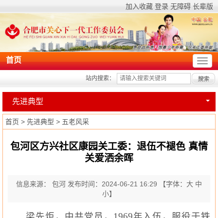
加入收藏
登录
无障碍
长辈版
首页
站内搜索：
先进典型
首页
>
先进典型
>
五老风采
包河区方兴社区康园关工委：退伍不褪色 真情
关爱洒余晖
信息来源： 包河
发布时间：2024-06-21 16:29
【字体：
大
中
小
】
梁先炬，中
共党员
，
1969
年入伍，服役于铁