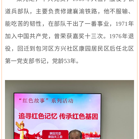
道兵部队，主要负责修建襄渝铁路，他不服输、
能吃苦的韧性，在部队干出了一番事业，
1971
年
加入中国共产党，曾荣获嘉奖十三次。
1976
年退
役，回迁到包河区方兴社区康园居民区后任北区
第一党
支部书记
，党龄
53
年。