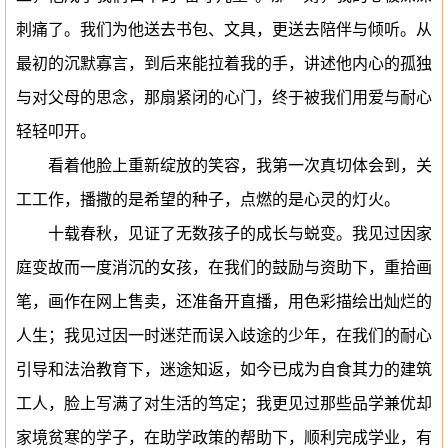
刺痛了。我们为他送去书包、文具，更送去陪伴与倾听。从
最初的沉默寡言，到后来能拉着我的手，讲述他内心的孤独
与对父母的思念，那扇紧闭的心门，终于被我们用爱与耐心
轻轻叩开。
看着他脸上重新绽放的笑容，我第一次真切体会到，关
工工作，播撒的是希望的种子，点燃的是心灵的灯火。
十载春秋，见证了无数孩子的成长与蜕变。我见过因家
庭变故而一度消沉的女孩，在我们的鼓励与资助下，重拾画
笔，画作在网上售卖，还准备开直播，用色彩描绘出灿烂的
人生；我见过因一时迷茫而误入歧途的少年，在我们的耐心
引导和法治教育下，迷途知返，如今已成为自食其力的建筑
工人，脸上写满了对生活的笃定；我更见过那些品学兼优却
家境贫寒的学子，在助学政策的帮助下，顺利完成学业，有