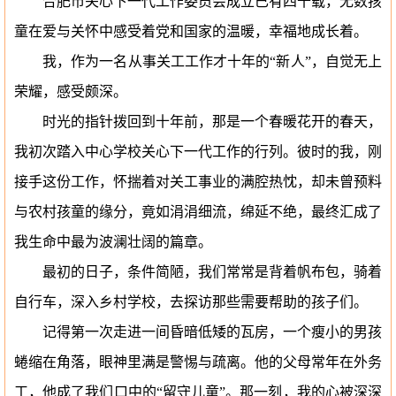
合肥市关心下一代工作委员会成立已有四十载，无数孩
童在爱与关怀中感受着党和国家的温暖，幸福地成长着。
我，作为一名从事关工工作才十年的
“新人”，自觉无上
荣耀，感受颇深。
时光的指针拨回到十年前，那是一个春暖花开的春天，
我初次踏入中心学校关心下一代工作的行列。彼时的我，刚
接手这份工作，怀揣着对关工事业的满腔热忱，却未曾预料
与农村孩童的缘分，竟如涓涓细流，绵延不绝，最终汇成了
我生命中最为波澜壮阔的篇章。
最初的日子，条件简陋，我们常常是背着帆布包，骑着
自行车，深入乡村学校，去探访那些需要帮助的孩子们。
记得第一次走进一间昏暗低矮的瓦房，一个瘦小的男孩
蜷缩在角落，眼神里满是警惕与疏离。他的父母常年在外务
工，他成了我们口中的
“留守儿童”。那一刻，我的心被深深