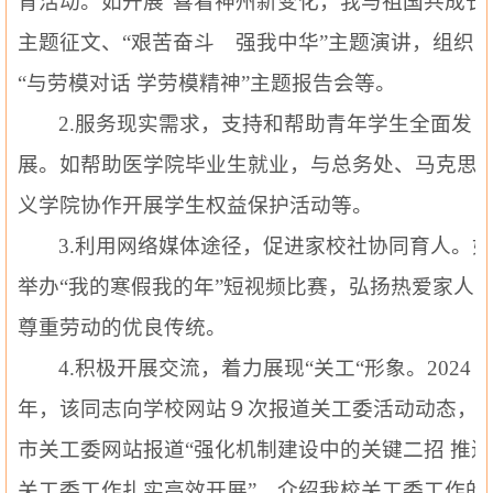
育活动。如开展
“喜看神州新变化，我与祖国共成长
主题征文、“艰苦奋斗 强我中华”主题演讲，组织
“与劳模对话 学劳模精神”主题报告会等。
2.
服务现实需求，支持和帮助青年学生全面发
展。如帮助医学院毕业生就业，与总务处、马克思
义学院协作开展学生权益保护活动等。
3.
利用网络媒体
途径
，促进家校社协同育人。
举办
“我的寒假我的年”短视频比赛，弘扬热爱家人
尊重劳动的优良传统。
4.
积极开展交流，着力展现
“关工“形象。2024
年，该同志向学校网站９次报道关工委活动动态，
市关工委网站报道“强化机制建设中的关键二招 推进
关工委工作扎实高效开展”，介绍我校关工委工作
的